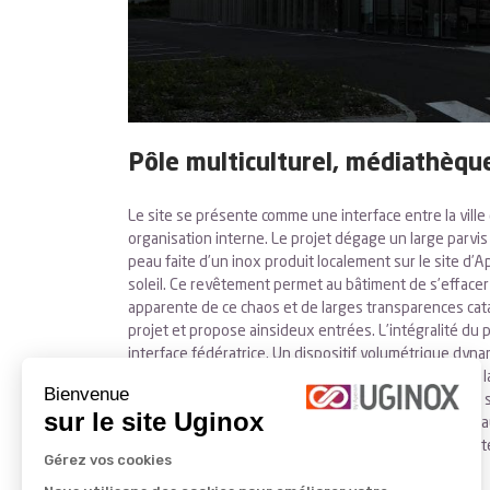
Pôle multiculturel, médiathèqu
Le site se présente comme une interface entre la ville
organisation interne. Le projet dégage un large parvis s
peau faite d’un inox produit localement sur le site d’Ap
soleil. Ce revêtement permet au bâtiment de s’effacer p
apparente de ce chaos et de larges transparences catalys
projet et propose ainsideux entrées. L’intégralité du 
interface fédératrice. Un dispositif volumétrique dyn
espaces intérieurs sont riches et variés. Les murs de
Bienvenue
souci d’ergonomie et différentes posturesde lecture 
sur le site Uginox
enveloppe les enfants dans un espace confiné. Tout au
paysage contrasté. Ce nouvel équipement se présente 
Gérez vos cookies