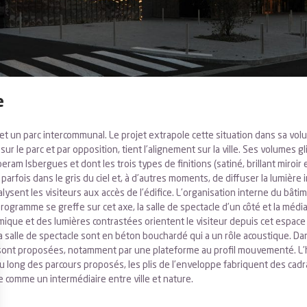
e
 et un parc intercommunal. Le projet extrapole cette situation dans sa vol
ur le parc et par opposition, tient l’alignement sur la ville. Ses volumes gl
eram Isbergues et dont les trois types de finitions (satiné, brillant miroir
arfois dans le gris du ciel et, à d’autres moments, de diffuser la lumière 
ent les visiteurs aux accès de l’édifice. L’organisation interne du bâtiment 
programme se greffe sur cet axe, la salle de spectacle d’un côté et la mé
amique et des lumières contrastées orientent le visiteur depuis cet espace
 la salle de spectacle sont en béton bouchardé qui a un rôle acoustique. 
sont proposées, notamment par une plateforme au profil mouvementé. L’h
 long des parcours proposés, les plis de l’enveloppe fabriquent des cadr
comme un intermédiaire entre ville et nature.