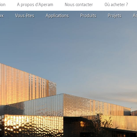
ion
A propos d’Aperam
Nous contacter
Où acheter ?
ox
Vous êtes
Applications
Produits
Projets
A