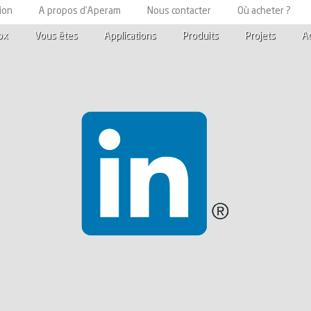
ion
A propos d’Aperam
Nous contacter
Où acheter ?
ox
Vous êtes
Applications
Produits
Projets
A