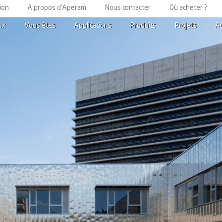
ion
A propos d’Aperam
Nous contacter
Où acheter ?
ox
Vous êtes
Applications
Produits
Projets
A