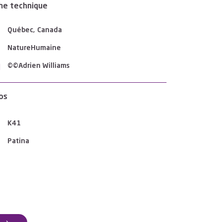
he technique
Québec, Canada
NatureHumaine
©©Adrien Williams
os
K41
Patina