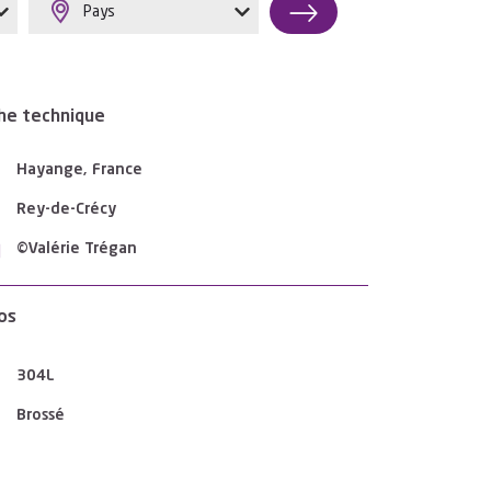
Pays
he technique
Hayange, France
Rey-de-Crécy
©Valérie Trégan
os
304L
Brossé