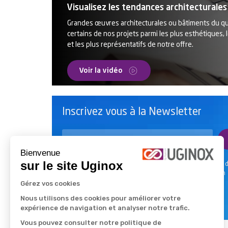
Visualisez les tendances architecturales
Grandes œuvres architecturales ou bâtiments du qu
certains de nos projets parmi les plus esthétiques, 
et les plus représentatifs de notre offre.
Voir la vidéo
Inscrivez vous à la Newsletter
Bienvenue
sur le site Uginox
Que vous soyez architecte, installateur ou encore bureau 
tenez-vous au courant des dernières actualités Uginox en
Gérez vos cookies
souscrivant à notre Newsletter.
Consulter notre politique de confidentialité.
Nous utilisons des cookies pour améliorer votre
expérience de navigation et analyser notre trafic.
Vous pouvez consulter notre politique de