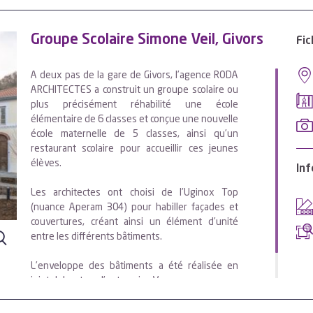
Groupe Scolaire Simone Veil, Givors
Fic
A deux pas de la gare de Givors, l’agence RODA
ARCHITECTES a construit un groupe scolaire ou
plus précisément réhabilité une école
élémentaire de 6 classes et conçue une nouvelle
école maternelle de 5 classes, ainsi qu’un
restaurant scolaire pour accueillir ces jeunes
élèves.
Inf
Les architectes ont choisi de l’Uginox Top
(nuance Aperam 304) pour habiller façades et
couvertures, créant ainsi un élément d’unité
entre les différents bâtiments.
L’enveloppe des bâtiments a été réalisée en
joint debout par l’entreprise Vaganay.