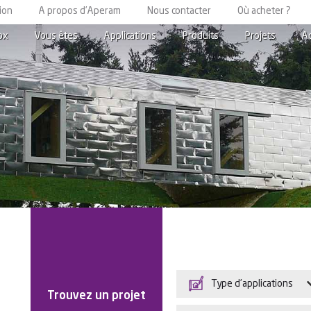
ion
A propos d’Aperam
Nous contacter
Où acheter ?
ox
Vous êtes
Applications
Produits
Projets
A
Type d’applications
Trouvez un projet