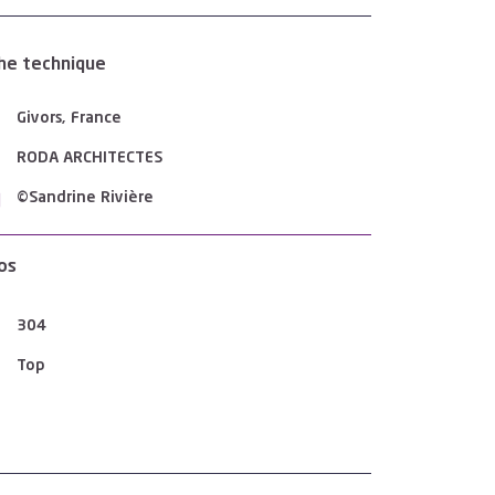
he technique
Givors, France
RODA ARCHITECTES
©Sandrine Rivière
os
304
Top