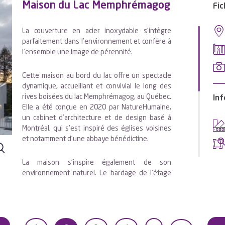
Maison du Lac Memphrémagog
Fic
La couverture en acier inoxydable s’intègre
parfaitement dans l’environnement et confère à
l’ensemble une image de pérennité.
Cette maison au bord du lac offre un spectacle
dynamique, accueillant et convivial le long des
rives boisées du lac Memphrémagog, au Québec.
Inf
Elle a été conçue en 2020 par NatureHumaine,
un cabinet d’architecture et de design basé à
Montréal, qui s’est inspiré des églises voisines
et notamment d’une abbaye bénédictine.
La maison s’inspire également de son
environnement naturel. Le bardage de l’étage
supérieur est en bois pré-vieilli et la couverture
est en acier inoxydable, nuance Aperam K41
d’aspect Uginox Patina, qui prendra un bel
aspect mat, au fil du temps. La décision d’utiliser