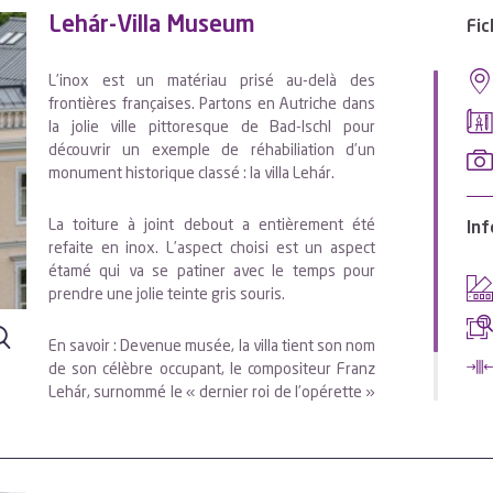
Lehár-Villa Museum
Fic
L’inox est un matériau prisé au-delà des
frontières françaises. Partons en Autriche dans
la jolie ville pittoresque de Bad-Ischl pour
découvrir un exemple de réhabiliation d’un
monument historique classé : la villa Lehár.
La toiture à joint debout a entièrement été
Inf
refaite en inox. L’aspect choisi est un aspect
étamé qui va se patiner avec le temps pour
prendre une jolie teinte gris souris.
En savoir : Devenue musée, la villa tient son nom
de son célèbre occupant, le compositeur Franz
Lehár, surnommé le « dernier roi de l’opérette »
et à qui on doit « La Veuve joyeuse ».