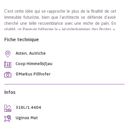
C’est cette idée qui se rapproche le plus de la finalité de cet
immeuble futuriste, bien que l’architecte se défende d’avoir
cherché une telle ressemblance avec une miche de pain. En
réalité, ce Paneum héberge la « Wunderkammer des Brotes »,
autrement dit : le Cabinet des curiosités du Pain. Le maître
Fiche technique
d’ouvrage de cette construction exceptionnelle est Peter
Augendopler, fondateur de Backaldrin, société autrichienne
Asten, Autriche
d’améliorants de panification. Pour ce projet, il est parvenu à
s’allier les services de l’architecte renommé Wolf D. Prix,
Coop Himmelb(l)au
constructeur du BMW-Welt à Munich et fondateur du bureau
d’architecture Coop Himmelb(l)au.
©Markus Pillhofer
Une arche de Noé ultramoderne
Infos
Le maître d’ouvrage et l’architecte sont rapidement tombés
d’accord et le résultat est impressionnant – cette construction
316L/1.4404
tout à fait extraordinaire sur le plan architectural, est en effet
unique en son genre. Non seulement le design exceptionnel,
Uginox Mat
mais surtout l’exécution dans les règles de l’art par la firme