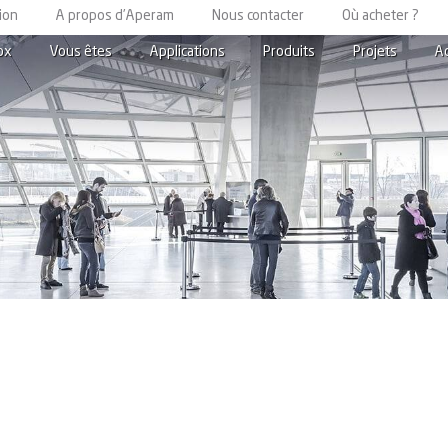
ion
A propos d’Aperam
Nous contacter
Où acheter ?
ox
Vous êtes
Applications
Produits
Projets
A