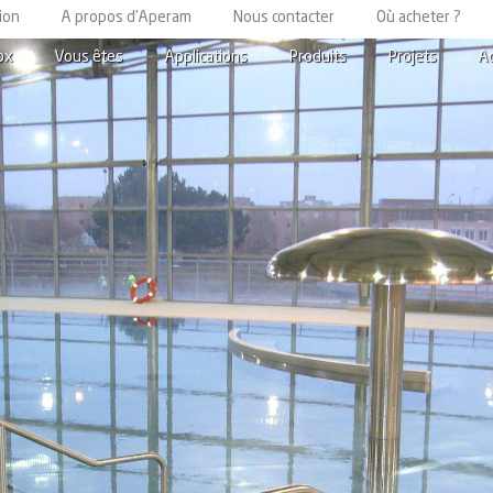
ion
A propos d’Aperam
Nous contacter
Où acheter ?
ox
Vous êtes
Applications
Produits
Projets
A