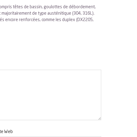
 compris têtes de bassin, goulottes de débordement,
t majoritairement de type austénitique (304, 316L).
étés encore renforcées, comme les duplex (DX2205,
ite Web