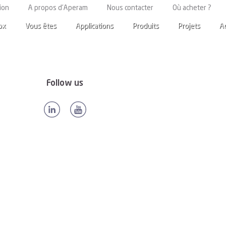
oland
ion
A propos d’Aperam
Nous contacter
Où acheter ?
ox
Vous êtes
Applications
Produits
Projets
A
Follow us