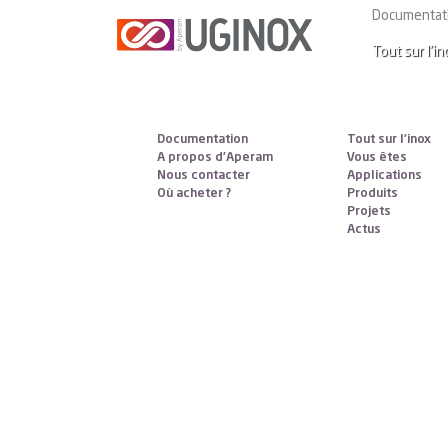
Aperam Services & Solutions P
Documentat
Tout sur l’in
Documentation
Tout sur l’inox
A propos d’Aperam
Vous êtes
Nous contacter
Applications
Où acheter ?
Produits
Projets
Actus