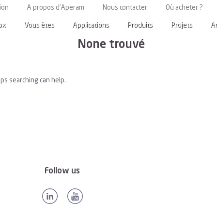
Catégorie :
Royaume-Uni
ion
A propos d’Aperam
Nous contacter
Où acheter ?
ox
Vous êtes
Applications
Produits
Projets
A
None trouvé
aps searching can help.
Follow us